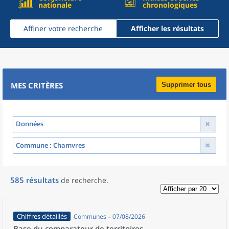
nationale
chronologiques
Affiner votre recherche
Afficher les résultats
MES CRITÈRES
Supprimer tous
Données
Commune
: Chamvres
585
résultats
de recherche
.
Chiffres détaillés
Communes – 07/08/2026
Base du comparateur de territoires