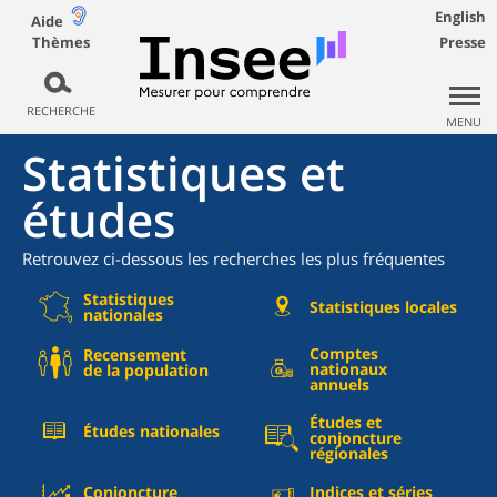
English
Aide
Thèmes
Presse
RECHERCHE
MENU
Statistiques et
études
Retrouvez ci-dessous les recherches les plus fréquentes
Statistiques
Statistiques locales
nationales
Comptes
Recensement
nationaux
de la population
annuels
Études et
Études nationales
conjoncture
régionales
Conjoncture
Indices et séries