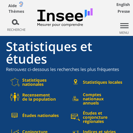
English
Aide
Thèmes
Presse
RECHERCHE
MENU
Statistiques et
études
Retrouvez ci-dessous les recherches les plus fréquentes
Statistiques
Statistiques locales
nationales
Comptes
Recensement
nationaux
de la population
annuels
Études et
Études nationales
conjoncture
régionales
Conjoncture
Indices et séries