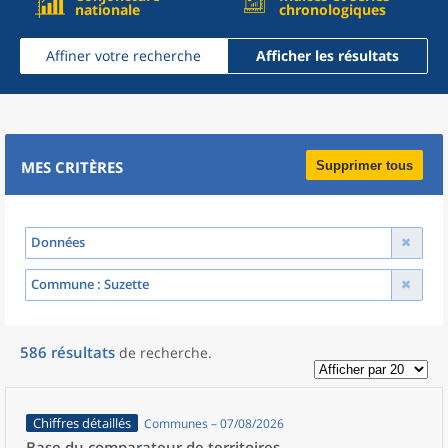
nationale
chronologiques
Affiner votre recherche
Afficher les résultats
MES CRITÈRES
Supprimer tous
Données
Commune
: Suzette
586
résultats
de recherche
.
Chiffres détaillés
Communes – 07/08/2026
Base du comparateur de territoires