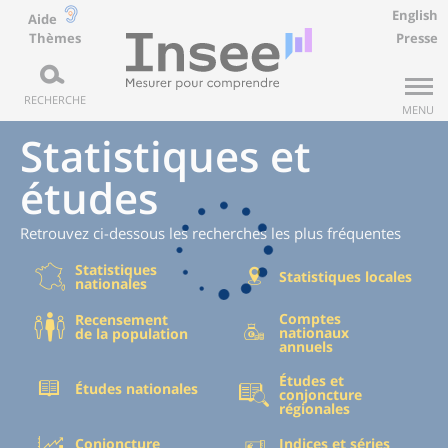
English
Aide
Thèmes
Presse
RECHERCHE
MENU
Statistiques et
études
Retrouvez ci-dessous les recherches les plus fréquentes
Statistiques
Statistiques locales
nationales
Comptes
Recensement
nationaux
de la population
annuels
Études et
Études nationales
conjoncture
régionales
Conjoncture
Indices et séries