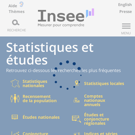
English
Aide
Thèmes
Presse
RECHERCHE
MENU
Statistiques et
études
Retrouvez ci-dessous les recherches les plus fréquentes
Statistiques
Statistiques locales
nationales
Comptes
Recensement
nationaux
de la population
annuels
Études et
Études nationales
conjoncture
régionales
Conjoncture
Indices et séries