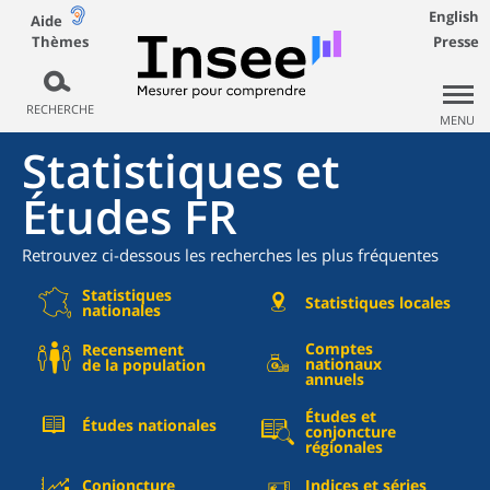
English
Aide
Thèmes
Presse
RECHERCHE
MENU
Statistiques et
Études FR
Retrouvez ci-dessous les recherches les plus fréquentes
Statistiques
Statistiques locales
nationales
Comptes
Recensement
nationaux
de la population
annuels
Études et
Études nationales
conjoncture
régionales
Conjoncture
Indices et séries