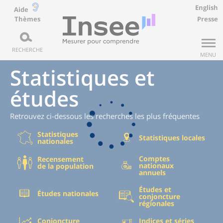
English
Aide
Thèmes
Presse
RECHERCHE
MENU
Statistiques et
études
Retrouvez ci-dessous les recherches les plus fréquentes
Statistiques
Statistiques locales
nationales
Comptes
Recensement
nationaux
de la population
annuels
Études et
Études nationales
conjoncture
régionales
Conjoncture
Indices et séries