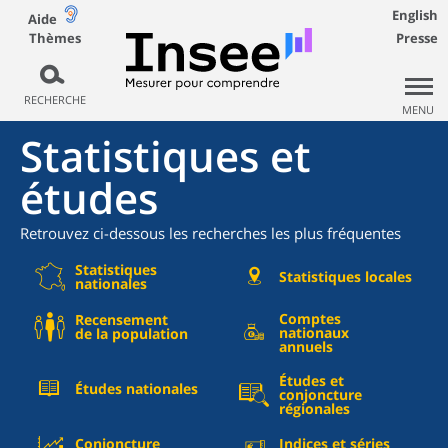
English
Aide
Thèmes
Presse
RECHERCHE
MENU
Statistiques et
études
Retrouvez ci-dessous les recherches les plus fréquentes
Statistiques
Statistiques locales
nationales
Comptes
Recensement
nationaux
de la population
annuels
Études et
Études nationales
conjoncture
régionales
Conjoncture
Indices et séries