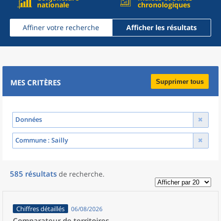
nationale
chronologiques
Affiner votre recherche
Afficher les résultats
MES CRITÈRES
Supprimer tous
Données
Commune
: Sailly
585
résultats
de recherche
.
Chiffres détaillés
06/08/2026
Comparateur de territoires