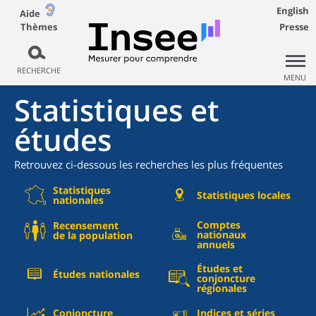
English
Aide
Thèmes
Presse
RECHERCHE
MENU
Statistiques et
études
Retrouvez ci-dessous les recherches les plus fréquentes
Statistiques
Statistiques locales
nationales
Comptes
Recensement
nationaux
de la population
annuels
Études et
Études nationales
conjoncture
régionales
Conjoncture
Indices et séries