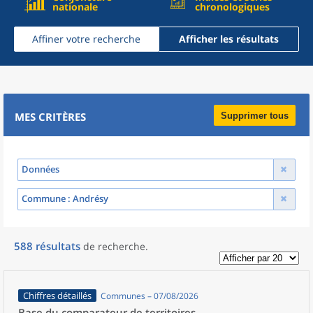
nationale
chronologiques
Affiner votre recherche
Afficher les résultats
MES CRITÈRES
Supprimer tous
Données
Commune
: Andrésy
588
résultats
de recherche
.
Chiffres détaillés
Communes – 07/08/2026
Base du comparateur de territoires