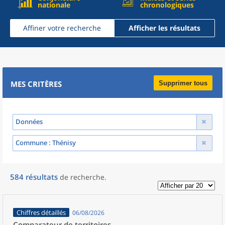
nationale
chronologiques
Affiner votre recherche
Afficher les résultats
MES CRITÈRES
Supprimer tous
Données
Commune
: Thénisy
584
résultats
de recherche
.
Chiffres détaillés
06/08/2026
Comparateur de territoires