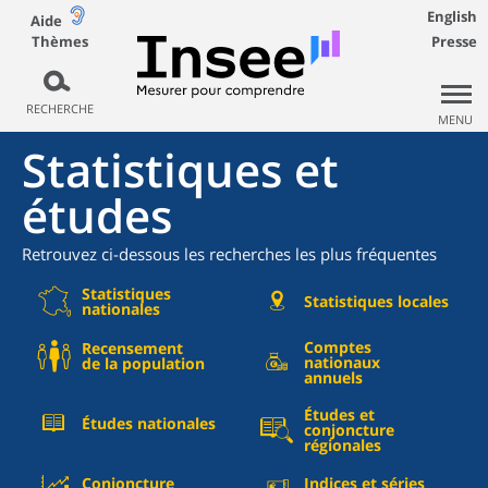
English
Aide
Thèmes
Presse
RECHERCHE
MENU
Statistiques et
études
Retrouvez ci-dessous les recherches les plus fréquentes
Statistiques
Statistiques locales
nationales
Comptes
Recensement
nationaux
de la population
annuels
Études et
Études nationales
conjoncture
régionales
Conjoncture
Indices et séries