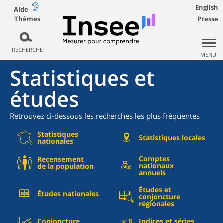
English
Aide
Thèmes
Presse
RECHERCHE
MENU
Statistiques et
études
Retrouvez ci-dessous les recherches les plus fréquentes
Statistiques
Statistiques locales
nationales
Comptes
Recensement
nationaux
de la population
annuels
Études et
Études nationales
conjoncture
régionales
Conjoncture
Indices et séries