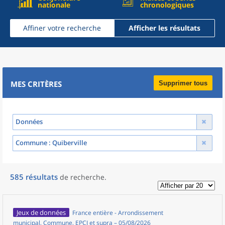
nationale
chronologiques
Affiner votre recherche
Afficher les résultats
MES CRITÈRES
Supprimer tous
Données
Commune
: Quiberville
585
résultats
de recherche
.
Jeux de données
France entière - Arrondissement
municipal, Commune, EPCI et supra – 05/08/2026