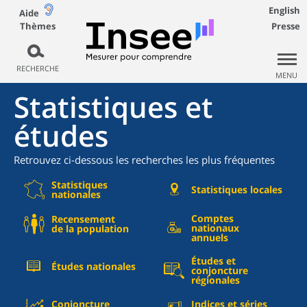
English
Aide
Thèmes
Presse
RECHERCHE
MENU
Statistiques et
études
Retrouvez ci-dessous les recherches les plus fréquentes
Statistiques
Statistiques locales
nationales
Comptes
Recensement
nationaux
de la population
annuels
Études et
Études nationales
conjoncture
régionales
Conjoncture
Indices et séries