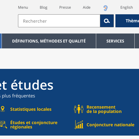
Menu
Blog
Presse
Aide
English
Thèm
DÉFINITIONS, MÉTHODES ET QUALITÉ
SERVICES
et études
s plus fréquentes
Recensement
Statistiques locales
de la population
Études et conjoncture
Conjoncture nationale
régionales