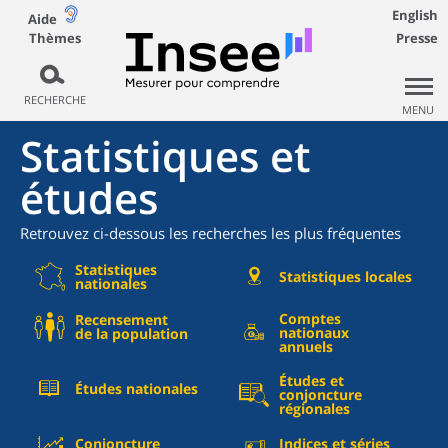
English
Aide
Thèmes
Presse
RECHERCHE
MENU
Statistiques et
études
Retrouvez ci-dessous les recherches les plus fréquentes
Statistiques
Statistiques locales
nationales
Comptes
Recensement
nationaux
de la population
annuels
Études et
Études nationales
conjoncture
régionales
Conjoncture
Indices et séries