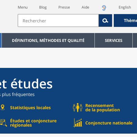
Menu
Blog
Presse
Aide
English
Thèm
DÉFINITIONS, MÉTHODES ET QUALITÉ
SERVICES
et études
s plus fréquentes
Recensement
Statistiques locales
de la population
Études et conjoncture
Conjoncture nationale
régionales