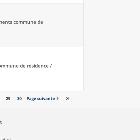
acements commune de
 commune de résidence /
29
30
Page suivante
t
contact