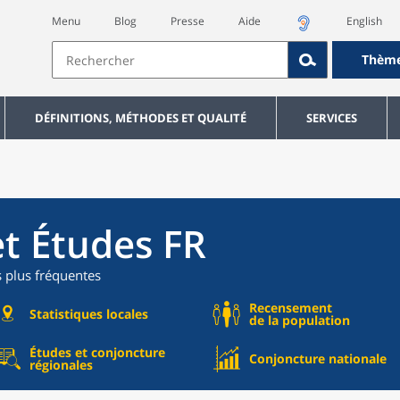
Menu
Blog
Presse
Aide
English
Thèm
DÉFINITIONS, MÉTHODES ET QUALITÉ
SERVICES
et Études FR
s plus fréquentes
Recensement
Statistiques locales
de la population
Études et conjoncture
Conjoncture nationale
régionales