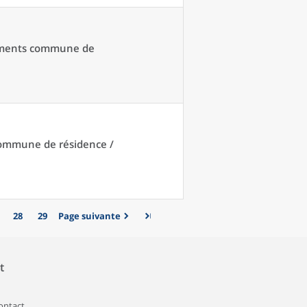
acements commune de
 commune de résidence /
28
29
Page suivante
t
contact