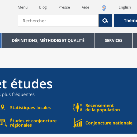
Menu
Blog
Presse
Aide
English
Thèm
DÉFINITIONS, MÉTHODES ET QUALITÉ
SERVICES
et études
s plus fréquentes
Recensement
Statistiques locales
de la population
Études et conjoncture
Conjoncture nationale
régionales