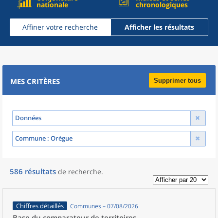
nationale
chronologiques
Affiner votre recherche
Afficher les résultats
MES CRITÈRES
Supprimer tous
Données
Commune
: Orègue
586
résultats
de recherche
.
Chiffres détaillés
Communes – 07/08/2026
Base du comparateur de territoires