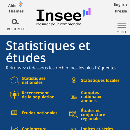
English
Aide
Thèmes
Presse
RECHERCHE
MENU
Statistiques et
études
Retrouvez ci-dessous les recherches les plus fréquentes
Statistiques
Statistiques locales
nationales
Comptes
Recensement
nationaux
de la population
annuels
Études et
Études nationales
conjoncture
régionales
Conjoncture
Indices et séries