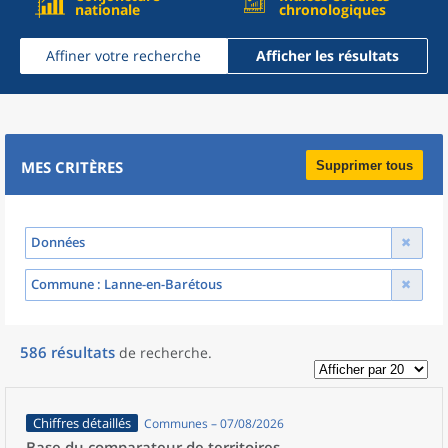
nationale
chronologiques
Affiner votre recherche
Afficher les résultats
MES CRITÈRES
Supprimer tous
Données
Commune
: Lanne-en-Barétous
586
résultats
de recherche
.
Chiffres détaillés
Communes – 07/08/2026
Base du comparateur de territoires