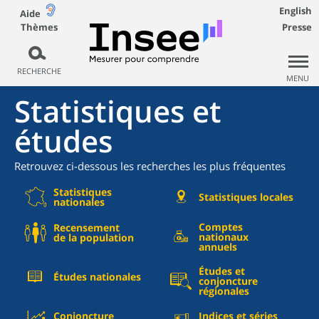
English
Aide
Thèmes
Presse
RECHERCHE
MENU
Statistiques et
études
Retrouvez ci-dessous les recherches les plus fréquentes
Statistiques
Statistiques locales
nationales
Comptes
Recensement
nationaux
de la population
annuels
Études et
Études nationales
conjoncture
régionales
Conjoncture
Indices et séries