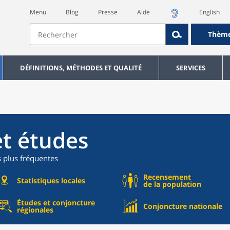
Menu
Blog
Presse
Aide
English
Thèm
DÉFINITIONS, MÉTHODES ET QUALITÉ
SERVICES
et études
s plus fréquentes
Recensement
Statistiques locales
de la population
Études et conjoncture
Conjoncture nationale
régionales