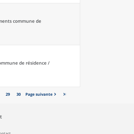
acements commune de
 commune de résidence /
29
30
Page suivante
t
contact