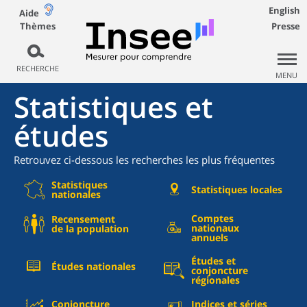
English
Aide
Thèmes
Presse
RECHERCHE
MENU
Statistiques et
études
Retrouvez ci-dessous les recherches les plus fréquentes
Statistiques
Statistiques locales
nationales
Comptes
Recensement
nationaux
de la population
annuels
Études et
Études nationales
conjoncture
régionales
Conjoncture
Indices et séries