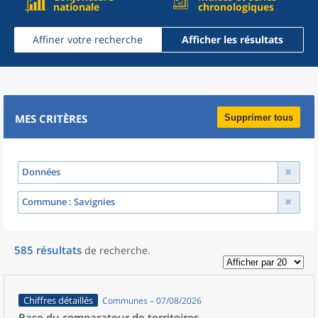
nationale
chronologiques
Affiner votre recherche
Afficher les résultats
MES CRITÈRES
Supprimer tous
Données
Commune
: Savignies
585
résultats
de recherche
.
Chiffres détaillés
Communes – 07/08/2026
Base du comparateur de territoires