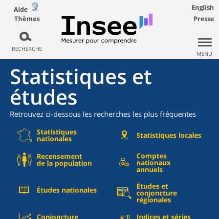
English
Aide
Thèmes
Presse
RECHERCHE
MENU
Statistiques et
études
Retrouvez ci-dessous les recherches les plus fréquentes
Statistiques
Statistiques locales
nationales
Comptes
Recensement
nationaux
de la population
annuels
Études et
Études nationales
conjoncture
régionales
Conjoncture
Indices et séries