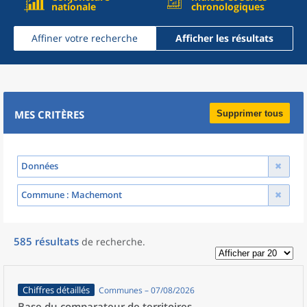
nationale
chronologiques
Affiner votre recherche
Afficher les résultats
MES CRITÈRES
Supprimer tous
Données
Commune
: Machemont
585
résultats
de recherche
.
Chiffres détaillés
Communes – 07/08/2026
Base du comparateur de territoires