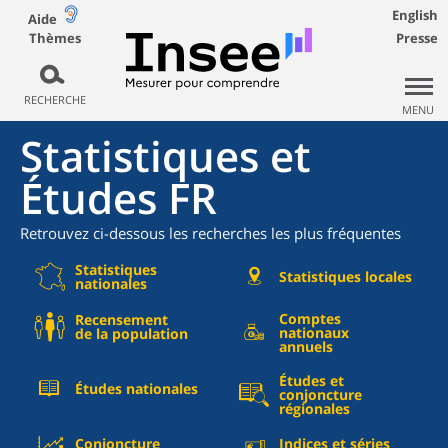
English
Aide
Thèmes
Presse
RECHERCHE
MENU
Statistiques et
Études FR
Retrouvez ci-dessous les recherches les plus fréquentes
Statistiques
Statistiques locales
nationales
Comptes
Recensement
nationaux
de la population
annuels
Études et
Études nationales
conjoncture
régionales
Conjoncture
Indices et séries