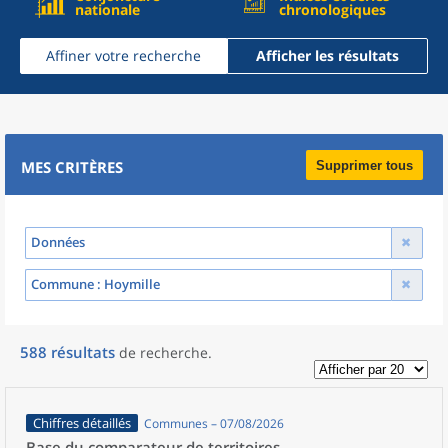
nationale
chronologiques
Affiner votre recherche
Afficher les résultats
MES CRITÈRES
Supprimer tous
Données
Commune
: Hoymille
588
résultats
de recherche
.
Chiffres détaillés
Communes – 07/08/2026
Base du comparateur de territoires