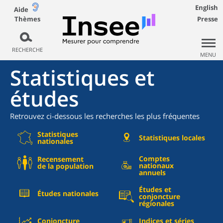
English
Aide
Thèmes
Presse
RECHERCHE
MENU
Statistiques et
études
Retrouvez ci-dessous les recherches les plus fréquentes
Statistiques
Statistiques locales
nationales
Comptes
Recensement
nationaux
de la population
annuels
Études et
Études nationales
conjoncture
régionales
Conjoncture
Indices et séries