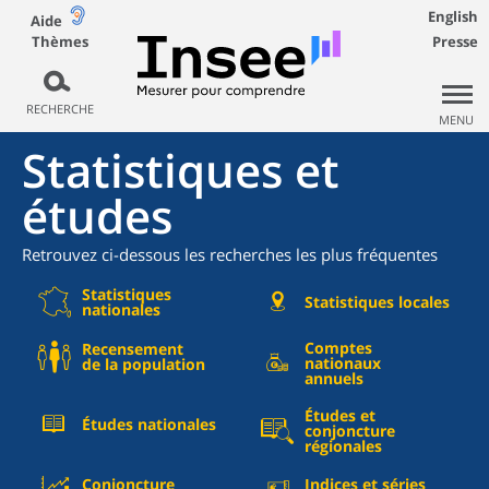
English
Aide
Thèmes
Presse
RECHERCHE
MENU
Statistiques et
études
Retrouvez ci-dessous les recherches les plus fréquentes
Statistiques
Statistiques locales
nationales
Comptes
Recensement
nationaux
de la population
annuels
Études et
Études nationales
conjoncture
régionales
Conjoncture
Indices et séries