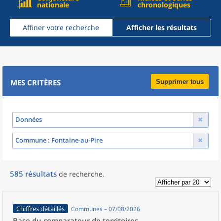
nationale
chronologiques
Affiner votre recherche
Afficher les résultats
MES CRITÈRES
Supprimer tous
Données
Commune
: Fontaine-au-Pire
585
résultats
de recherche
.
Chiffres détaillés
Communes – 07/08/2026
Base du comparateur de territoires