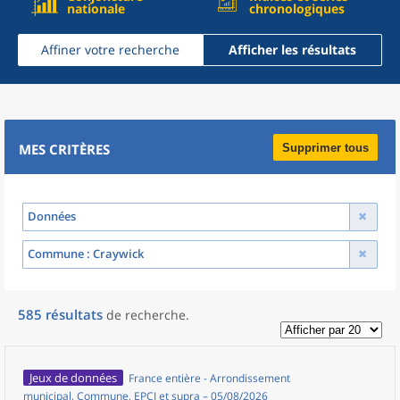
nationale
chronologiques
Affiner votre recherche
Afficher les résultats
MES CRITÈRES
Supprimer tous
Données
Commune
: Craywick
585
résultats
de recherche
.
Jeux de données
France entière - Arrondissement
municipal, Commune, EPCI et supra – 05/08/2026