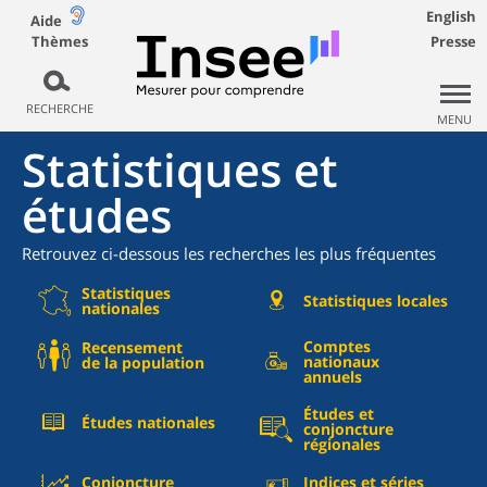
English
Aide
Thèmes
Presse
RECHERCHE
MENU
Statistiques et
études
Retrouvez ci-dessous les recherches les plus fréquentes
Statistiques
Statistiques locales
nationales
Comptes
Recensement
nationaux
de la population
annuels
Études et
Études nationales
conjoncture
régionales
Conjoncture
Indices et séries