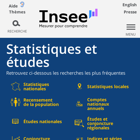
English
Aide
Thèmes
Presse
RECHERCHE
MENU
Statistiques et
études
Retrouvez ci-dessous les recherches les plus fréquentes
Statistiques
Statistiques locales
nationales
Comptes
Recensement
nationaux
de la population
annuels
Études et
Études nationales
conjoncture
régionales
Conjoncture
Indices et séries