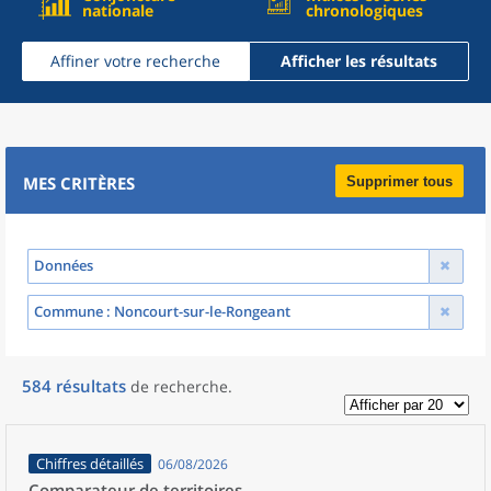
nationale
chronologiques
Affiner votre recherche
Afficher les résultats
MES CRITÈRES
Supprimer tous
Données
Commune
: Noncourt-sur-le-Rongeant
584
résultats
de recherche
.
Chiffres détaillés
06/08/2026
Comparateur de territoires