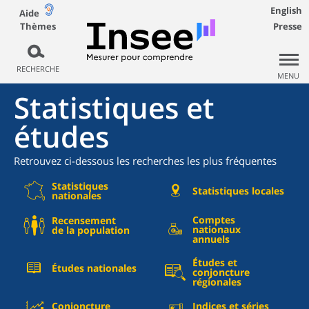
English
Aide
Thèmes
Presse
RECHERCHE
MENU
Statistiques et
études
Retrouvez ci-dessous les recherches les plus fréquentes
Statistiques
Statistiques locales
nationales
Comptes
Recensement
nationaux
de la population
annuels
Études et
Études nationales
conjoncture
régionales
Conjoncture
Indices et séries