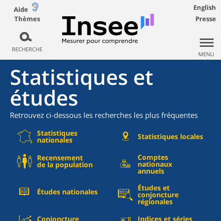
English
Aide
Thèmes
Presse
RECHERCHE
MENU
Statistiques et
études
Retrouvez ci-dessous les recherches les plus fréquentes
Statistiques
Statistiques locales
nationales
Comptes
Recensement
nationaux
de la population
annuels
Études et
Études nationales
conjoncture
régionales
Conjoncture
Indices et séries