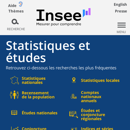
English
Aide
Thèmes
Presse
RECHERCHE
MENU
Statistiques et
études
Retrouvez ci-dessous les recherches les plus fréquentes
Statistiques
Statistiques locales
nationales
Comptes
Recensement
nationaux
de la population
annuels
Études et
Études nationales
conjoncture
régionales
Conjoncture
Indices et séries