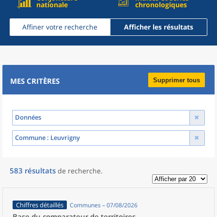
nationale
chronologiques
Affiner votre recherche
Afficher les résultats
MES CRITÈRES
Supprimer tous
Données
Commune
: Leuvrigny
583
résultats
de recherche
.
Chiffres détaillés
Communes – 07/08/2026
Base du comparateur de territoires