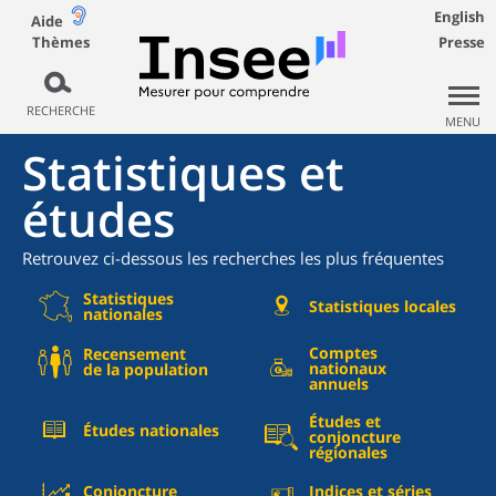
English
Aide
Thèmes
Presse
RECHERCHE
MENU
Statistiques et
études
Retrouvez ci-dessous les recherches les plus fréquentes
Statistiques
Statistiques locales
nationales
Comptes
Recensement
nationaux
de la population
annuels
Études et
Études nationales
conjoncture
régionales
Conjoncture
Indices et séries