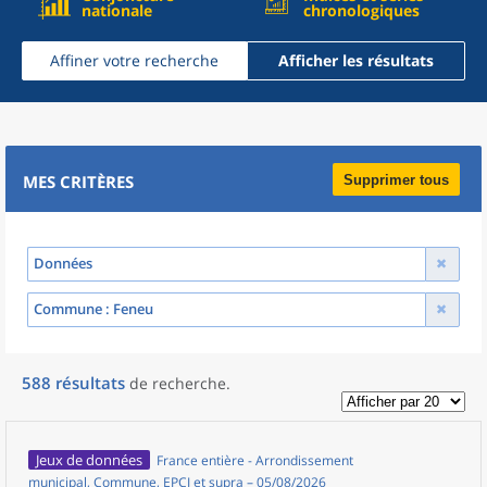
nationale
chronologiques
Affiner votre recherche
Afficher les résultats
MES CRITÈRES
Supprimer tous
Données
Commune
: Feneu
588
résultats
de recherche
.
Jeux de données
France entière - Arrondissement
municipal, Commune, EPCI et supra – 05/08/2026