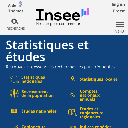
English
Aide
Thèmes
Presse
RECHERCHE
MENU
Statistiques et
études
Retrouvez ci-dessous les recherches les plus fréquentes
Statistiques
Statistiques locales
nationales
Comptes
Recensement
nationaux
de la population
annuels
Études et
Études nationales
conjoncture
régionales
Conjoncture
Indices et séries