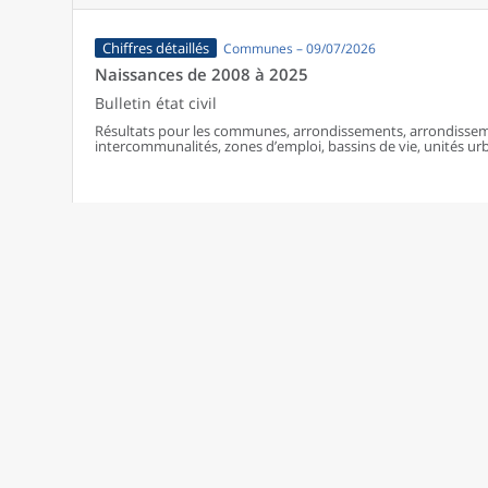
Chiffres détaillés
Communes – 09/07/2026
Naissances de 2008 à 2025
Bulletin état civil
Résultats pour les communes, arrondissements, arrondissem
intercommunalités, zones d’emploi, bassins de vie, unités urba
France (y compris Mayotte à partir de 2014).
Chiffres détaillés
Communes – 09/07/2026
Décès de 2008 à 2025
Bulletin état civil
Résultats pour les communes, arrondissements, arrondissem
intercommunalités, zones d’emploi, bassins de vie, unités urba
France (y compris Mayotte).
Chiffres détaillés
09/07/2026
Naissances et décès domiciliés 2016-2025