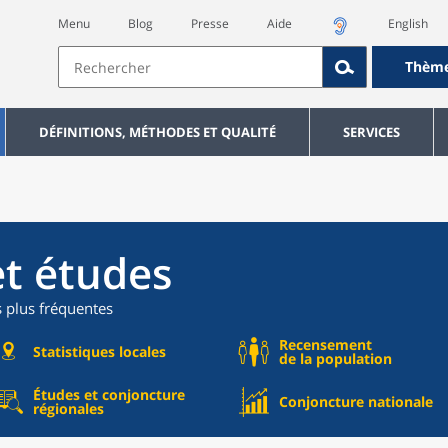
Menu
Blog
Presse
Aide
English
Thèm
DÉFINITIONS, MÉTHODES ET QUALITÉ
SERVICES
et études
s plus fréquentes
Recensement
Statistiques locales
de la population
Études et conjoncture
Conjoncture nationale
régionales