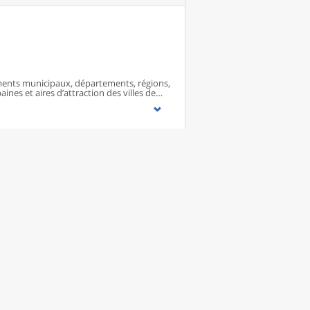
ents municipaux, départements, régions,
ines et aires d’attraction des villes de
ents municipaux, départements, régions,
ines et aires d’attraction des villes de