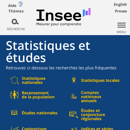
English
Aide
Thèmes
Presse
RECHERCHE
MENU
Statistiques et
études
Retrouvez ci-dessous les recherches les plus fréquentes
Statistiques
Statistiques locales
nationales
Comptes
Recensement
nationaux
de la population
annuels
Études et
Études nationales
conjoncture
régionales
Conjoncture
Indices et séries