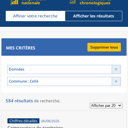
nationale
chronologiques
Affiner votre recherche
Afficher les résultats
MES CRITÈRES
Supprimer tous
Données
Commune
: Cellé
584
résultats
de recherche
.
Chiffres détaillés
06/08/2026
Comparateur de territoires