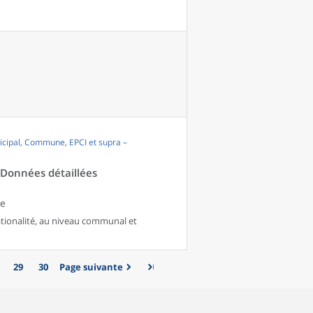
cipal, Commune, EPCI et supra –
- Données détaillées
le
nationalité, au niveau communal et
29
30
Page suivante