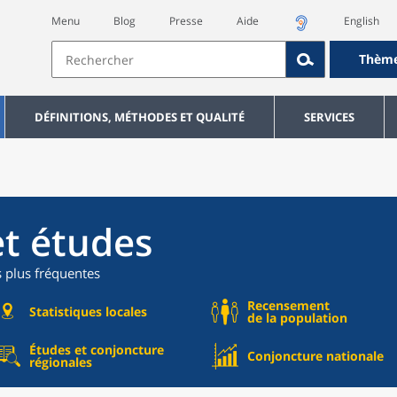
Menu
Blog
Presse
Aide
English
Thèm
DÉFINITIONS, MÉTHODES ET QUALITÉ
SERVICES
et études
s plus fréquentes
Recensement
Statistiques locales
de la population
Études et conjoncture
Conjoncture nationale
régionales