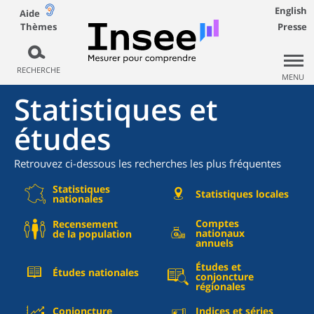
English
Aide
Thèmes
Presse
RECHERCHE
MENU
Statistiques et
études
Retrouvez ci-dessous les recherches les plus fréquentes
Statistiques
Statistiques locales
nationales
Comptes
Recensement
nationaux
de la population
annuels
Études et
Études nationales
conjoncture
régionales
Conjoncture
Indices et séries