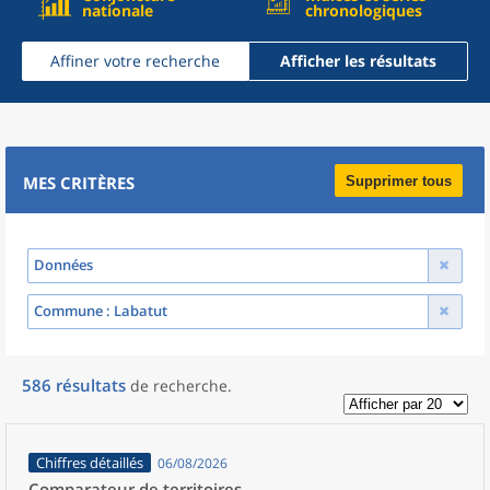
nationale
chronologiques
Affiner votre recherche
Afficher les résultats
MES CRITÈRES
Supprimer tous
Données
Commune
: Labatut
586
résultats
de recherche
.
Chiffres détaillés
06/08/2026
Comparateur de territoires