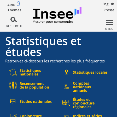
English
Aide
Thèmes
Presse
RECHERCHE
MENU
Statistiques et
études
Retrouvez ci-dessous les recherches les plus fréquentes
Statistiques
Statistiques locales
nationales
Comptes
Recensement
nationaux
de la population
annuels
Études et
Études nationales
conjoncture
régionales
Conjoncture
Indices et séries