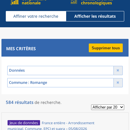
nationale
chronologiques
Affiner votre recherche
Afficher les résultats
MES CRITÈRES
Supprimer tous
Données
Commune
: Romange
584
résultats
de recherche
.
Jeux de données
France entière - Arrondissement
municipal, Commune, EPCI et supra – 05/08/2026