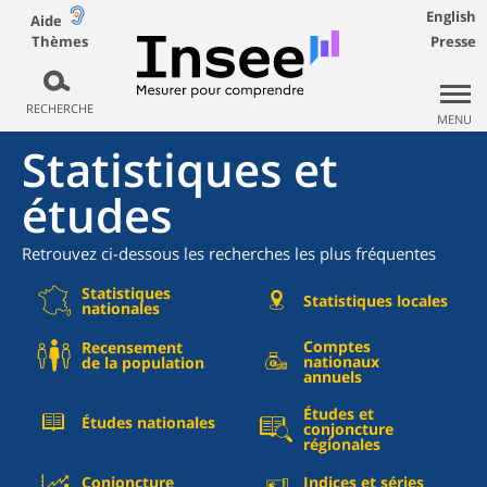
English
Aide
Thèmes
Presse
RECHERCHE
MENU
Statistiques et
études
Retrouvez ci-dessous les recherches les plus fréquentes
Statistiques
Statistiques locales
nationales
Comptes
Recensement
nationaux
de la population
annuels
Études et
Études nationales
conjoncture
régionales
Conjoncture
Indices et séries