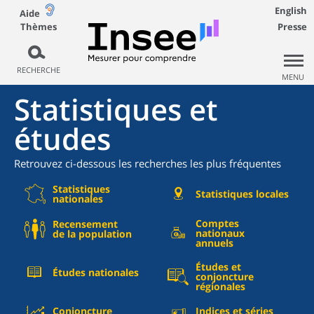
English
Aide
Thèmes
Presse
RECHERCHE
MENU
Statistiques et
études
Retrouvez ci-dessous les recherches les plus fréquentes
Statistiques
Statistiques locales
nationales
Comptes
Recensement
nationaux
de la population
annuels
Études et
Études nationales
conjoncture
régionales
Conjoncture
Indices et séries