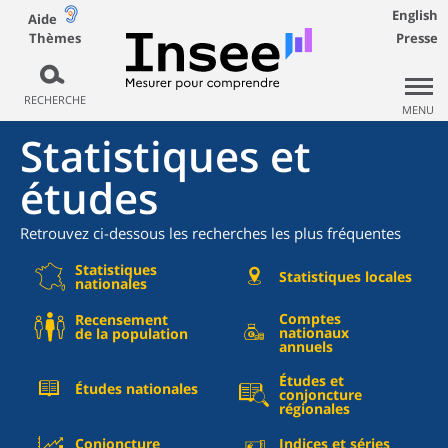
English
Aide
Thèmes
Presse
RECHERCHE
MENU
Statistiques et
études
Retrouvez ci-dessous les recherches les plus fréquentes
Statistiques
Statistiques locales
nationales
Comptes
Recensement
nationaux
de la population
annuels
Études et
Études nationales
conjoncture
régionales
Conjoncture
Indices et séries