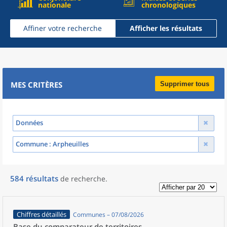
nationale
chronologiques
Affiner votre recherche
Afficher les résultats
MES CRITÈRES
Supprimer tous
Données
Commune
: Arpheuilles
584
résultats
de recherche
.
Chiffres détaillés
Communes – 07/08/2026
Base du comparateur de territoires