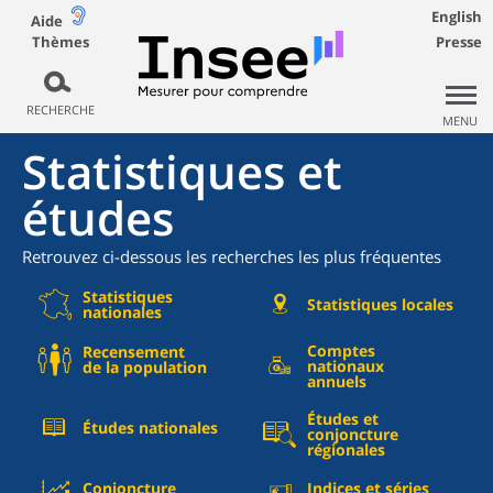
English
Aide
Thèmes
Presse
RECHERCHE
MENU
Statistiques et
études
Retrouvez ci-dessous les recherches les plus fréquentes
Statistiques
Statistiques locales
nationales
Comptes
Recensement
nationaux
de la population
annuels
Études et
Études nationales
conjoncture
régionales
Conjoncture
Indices et séries