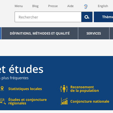
Menu
Blog
Presse
Aide
English
Thèm
DÉFINITIONS, MÉTHODES ET QUALITÉ
SERVICES
et études
s plus fréquentes
Recensement
Statistiques locales
de la population
Études et conjoncture
Conjoncture nationale
régionales