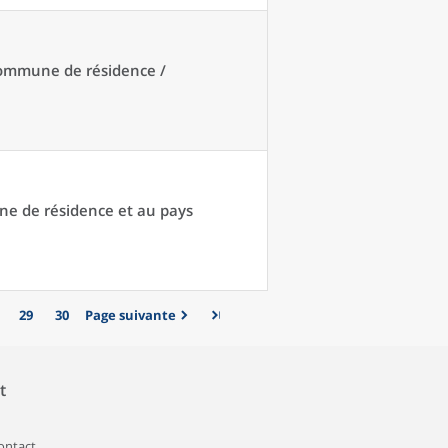
 commune de résidence /
une de résidence et au pays
29
30
Page suivante
t
contact