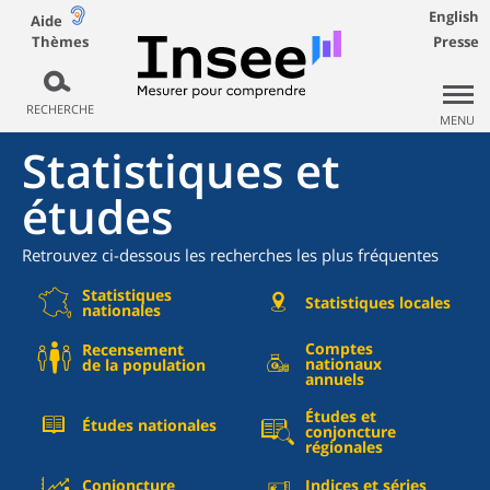
English
Aide
Thèmes
Presse
RECHERCHE
MENU
Statistiques et
études
Retrouvez ci-dessous les recherches les plus fréquentes
Statistiques
Statistiques locales
nationales
Comptes
Recensement
nationaux
de la population
annuels
Études et
Études nationales
conjoncture
régionales
Conjoncture
Indices et séries