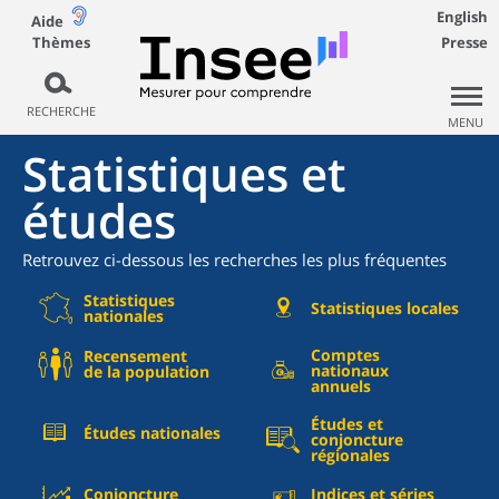
English
Aide
Thèmes
Presse
RECHERCHE
MENU
Statistiques et
études
Retrouvez ci-dessous les recherches les plus fréquentes
Statistiques
Statistiques locales
nationales
Comptes
Recensement
nationaux
de la population
annuels
Études et
Études nationales
conjoncture
régionales
Conjoncture
Indices et séries