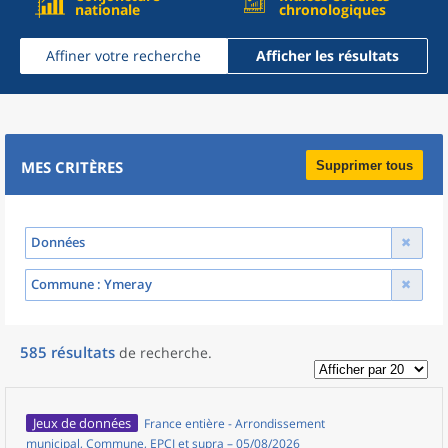
nationale
chronologiques
Affiner votre recherche
Afficher les résultats
MES CRITÈRES
Supprimer tous
Données
Commune
: Ymeray
585
résultats
de recherche
.
Jeux de données
France entière - Arrondissement
municipal, Commune, EPCI et supra – 05/08/2026