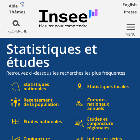
English
Aide
Thèmes
Presse
RECHERCHE
MENU
Statistiques et
études
Retrouvez ci-dessous les recherches les plus fréquentes
Statistiques
Statistiques locales
nationales
Comptes
Recensement
nationaux
de la population
annuels
Études et
Études nationales
conjoncture
régionales
Conjoncture
Indices et séries