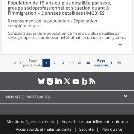
Population de 15 ans ou plus détaillée par sexe,
groupe socioprofessionnel et situation quant à
l'immigration – Données détaillées (IMG3)
Recensement de la population – Exploitation
complémentaire
Caractéristiques de la population de 15 ans ou plus détaillée par
sexe, groupe socioprofessionnel et situation quant à l'immigration,
au niveau communal et supracommunal pour la France hors
Mayotte.
Page
Page
1
2
3
29
30
précédente
suivante
NOS SITES PARTENAIRES
Mentions légales et crédits
Accessibilité : partiellement conforme
Accès sourds et malentendants
Sécurité
Plan du site