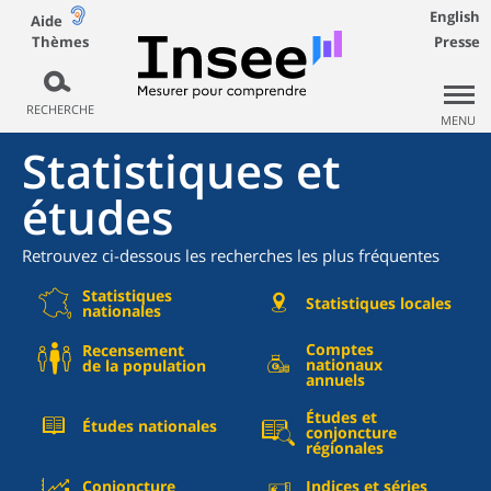
English
Aide
Thèmes
Presse
RECHERCHE
MENU
Statistiques et
études
Retrouvez ci-dessous les recherches les plus fréquentes
Statistiques
Statistiques locales
nationales
Comptes
Recensement
nationaux
de la population
annuels
Études et
Études nationales
conjoncture
régionales
Conjoncture
Indices et séries