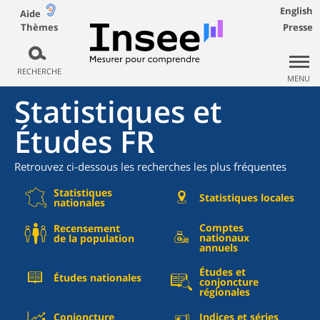
English
Aide
Thèmes
Presse
RECHERCHE
MENU
Statistiques et
Études FR
Retrouvez ci-dessous les recherches les plus fréquentes
Statistiques
Statistiques locales
nationales
Comptes
Recensement
nationaux
de la population
annuels
Études et
Études nationales
conjoncture
régionales
Conjoncture
Indices et séries