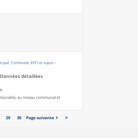
cipal, Commune, EPCI et supra –
- Données détaillées
le
nationalité, au niveau communal et
29
30
Page suivante