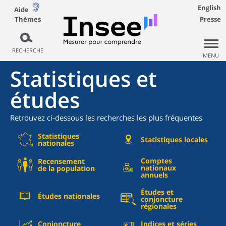
English
Aide
Thèmes
Presse
RECHERCHE
MENU
Statistiques et
études
Retrouvez ci-dessous les recherches les plus fréquentes
Statistiques
Statistiques locales
nationales
Comptes
Recensement
nationaux
de la population
annuels
Études et
Études nationales
conjoncture
régionales
Conjoncture
Indices et séries