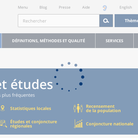
Menu
Blog
Presse
Aide
English
Thèm
DÉFINITIONS, MÉTHODES ET QUALITÉ
SERVICES
et études
s plus fréquentes
Recensement
Statistiques locales
de la population
Études et conjoncture
Conjoncture nationale
régionales